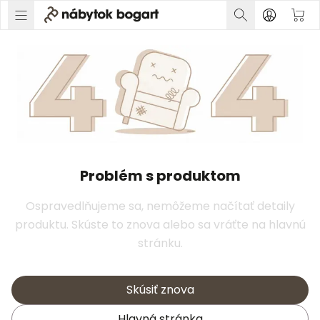
Problém s produktom
Ospravedlňujeme sa, nemôžeme načítať detaily
produktu. Skúste to znova alebo sa vráťte na hlavnú
stránku.
Skúsiť znova
Hlavná stránka