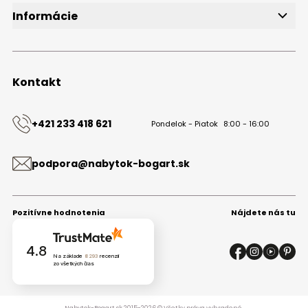
Informácie
O značke
Obchodné podmienky
Ochrana osobných údajov
Kontakt
Kontakt
+421 233 418 621
Pondelok - Piatok
8:00 - 16:00
podpora@nabytok-bogart.sk
Pozitívne hodnotenia
Nájdete nás tu
4.8
Na základe
8293
recenzií
zo všetkých čias