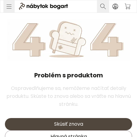
Problém s produktom
Ospravedlňujeme sa, nemôžeme načítať detaily
produktu. Skúste to znova alebo sa vráťte na hlavnú
stránku.
Skúsiť znova
Hlavná stránka