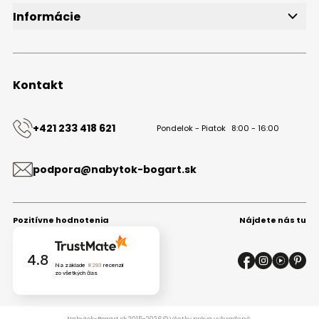
Informácie
O značke
Obchodné podmienky
Ochrana osobných údajov
Kontakt
Kontakt
+421 233 418 621
Pondelok - Piatok
8:00 - 16:00
podpora@nabytok-bogart.sk
Pozitívne hodnotenia
Nájdete nás tu
4.8
Na základe
8293
recenzií
zo všetkých čias