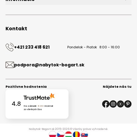
O značke
Obchodné podmienky
Ochrana osobných údajov
Kontakt
Kontakt
+421 233 418 621
Pondelok - Piatok
8:00 - 16:00
podpora@nabytok-bogart.sk
Pozitívne hodnotenia
Nájdete nás tu
4.8
Na základe
8293
recenzií
zo všetkých čias
Nabytok-Bogart.sk 2015-2026 © Všetky práva vyhradené.