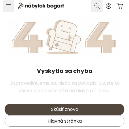
Vyskytla sa chyba
Ospravedlňujeme sa, niečo sa pokazilo. Skúste to
znova alebo sa vráťte na hlavnú stránku.
Skúsiť znova
Hlavná stránka