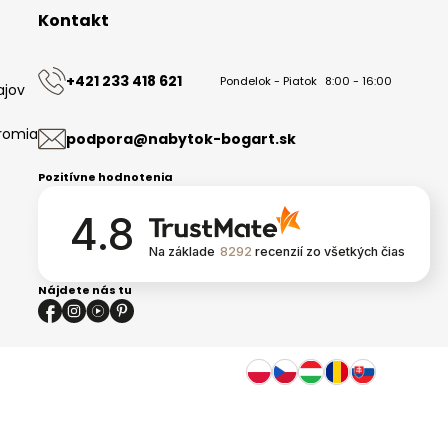
Kontakt
+421 233 418 621
Pondelok - Piatok
8:00 - 16:00
ajov
romia
podpora@nabytok-bogart.sk
Pozitívne hodnotenia
4.8
Na základe
8292
recenzií
zo všetkých čias
Nájdete nás tu