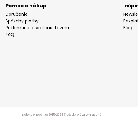
Pomoc a nákup
Inšpi
Doručenie
Newsle
Spôsoby platby
Bezpla
Reklamácie a vrátenie tovaru
Blog
FAQ
Nabytok-Bogart.sk 2015-2026 © Všetky práva vyhradené.