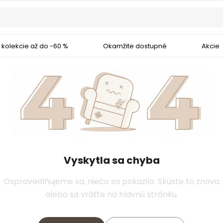
 kolekcie až do -60 %
Okamžite dostupné
Akcie
Vyskytla sa chyba
Ospravedlňujeme sa, niečo sa pokazilo. Skúste to znova
alebo sa vráťte na hlavnú stránku.