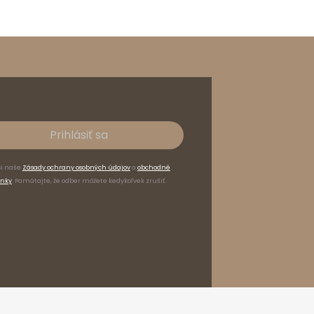
Prihlásiť sa
si naše
Zásady ochrany osobných údajov
a
obchodné
nky
. Pamätajte, že odber môžete kedykoľvek zrušiť.