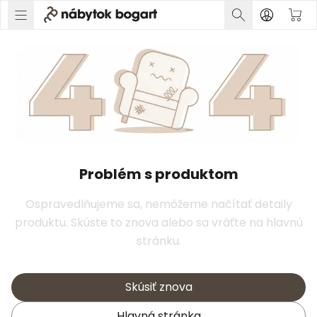
Problém s produktom
Ospravedlňujeme sa, nemôžeme načítať detaily
produktu. Skúste to znova alebo sa vráťte na hlavnú
stránku.
Skúsiť znova
Hlavná stránka