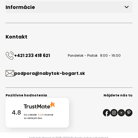
Informácie
O značke
Obchodné podmienky
Ochrana osobných údajov
Kontakt
Kontakt
+421 233 418 621
Pondelok - Piatok
8:00 - 16:00
podpora@nabytok-bogart.sk
Pozitívne hodnotenia
Nájdete nás tu
4.8
Na základe
8299
recenzií
zo všetkých čias