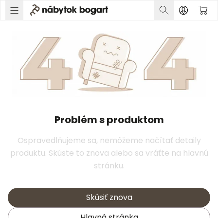
Problém s produktom
Ospravedlňujeme sa, nemôžeme načítať detaily
produktu. Skúste to znova alebo sa vráťte na hlavnú
stránku.
Skúsiť znova
Hlavná stránka