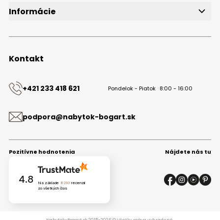
Informácie
O značke
Obchodné podmienky
Ochrana osobných údajov
Kontakt
Kontakt
+421 233 418 621
Pondelok - Piatok
8:00 - 16:00
podpora@nabytok-bogart.sk
Pozitívne hodnotenia
Nájdete nás tu
4.8
Na základe
8293
recenzií
zo všetkých čias