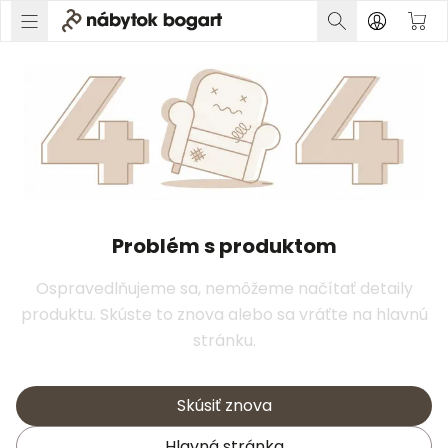
Problém s produktom
Ospravedlňujeme sa, nemôžeme načítať detaily
produktu. Skúste to znova alebo sa vráťte na hlavnú
stránku.
Skúsiť znova
Hlavná stránka