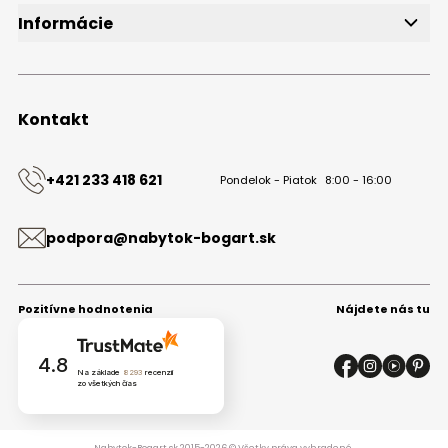
Informácie
O značke
Obchodné podmienky
Ochrana osobných údajov
Kontakt
Kontakt
+421 233 418 621
Pondelok - Piatok
8:00 - 16:00
podpora@nabytok-bogart.sk
Pozitívne hodnotenia
Nájdete nás tu
4.8
Na základe
8293
recenzií
zo všetkých čias