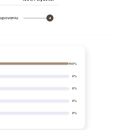
drevo
lupovaniu
:
4
umelá hmota
biela HDF doska
biela laminovaná doska
100%
5 cm
0%
8 cm
0%
áno (kovový)
0%
Áno (s plynovým zdvíhacím zariadením)
0%
36 pružných lamiel