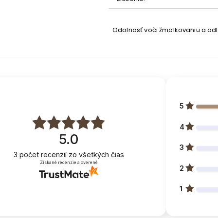
Odolnosť voči žmolkovaniu a od
5
i lištami
4
5.0
roštu od horného okraja
3
3
počet recenzií
zo všetkých čias
Získané recenzie a overené
2
1