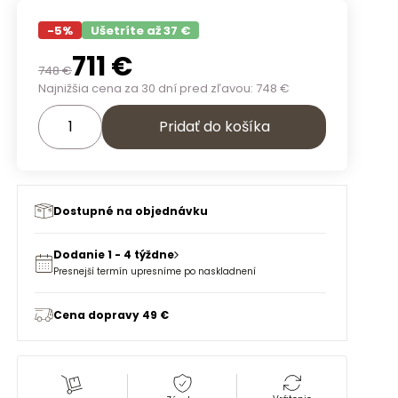
-
5
%
Ušetríte až 37 €
711
€
748
€
Najnižšia cena za 30 dní pred zľavou:
748
€
Pridať do košíka
Dostupné na objednávku
Dodanie 1 - 4 týždne
Presnejší termín upresníme po naskladnení
Cena dopravy 49 €