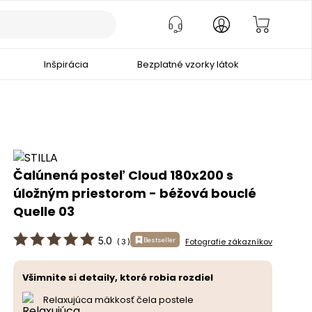
Inšpirácia
Bezplatné vzorky látok
Čalúnená posteľ Cloud 180x200 s
úložným priestorom - béžová bouclé
Quelle 03
5.0
Bestseller
Fotografie zákazníkov
(
3
)
Všimnite si detaily, ktoré robia rozdiel
Relaxujúca mäkkosť čela postele