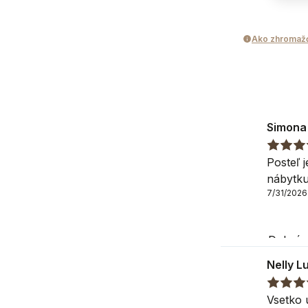
úložný priestor
úložný priestor
Ako zhromaž
Druh matraca
Nie je súčasťou
Simona
Ďalšie vlastnost
Nábytok vhodný 
Posteľ 
nábytku
K dispozícii sú a
7/31/2026
Doplňujúce inf
Dobrý d
Prípustná odchý
nás na
Nelly L
Tešíme
Balenie pr
Vsetko 
S pozd