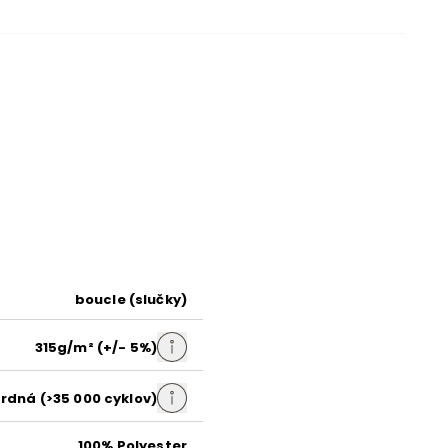
čalúnená
Quelle 03
béžová
boucle
boucle (slučky)
315g/m² (+/- 5%)
čierna
rdná (>35 000 cyklov)
čierna
100% Polyester