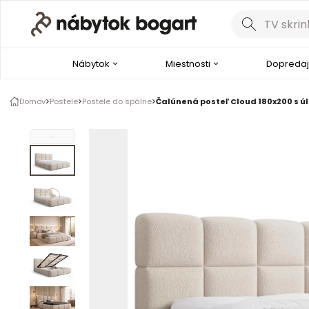
Galéria produktu
Fotografie zákazníkov
1 z 7
Nábytok
Miestnosti
Dopredaj
Pozrite si video
Domov
Postele
Postele do spálne
Čalúnená posteľ Cloud 180x200 s úl