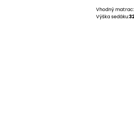
Vhodný matrac
:
Výška sedáku
:
3