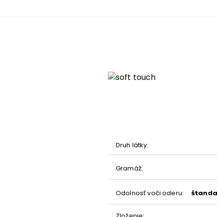
e
Druh látky
:
enie
Gramáž
:
Odolnosť voči oderu
:
štanda
e
Zloženie
: