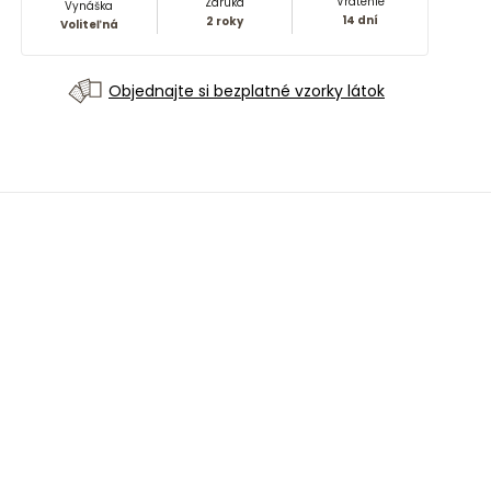
Vrátenie
Záruka
Vynáška
14 dní
2 roky
Voliteľná
Objednajte si bezplatné vzorky látok