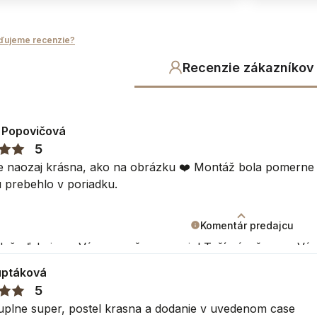
ďujeme recenzie?
Recenzie zákazníkov
 Popovičová
i
5
do priestoru
je naozaj krásna, ako na obrázku ❤️ Montáž bola pomerne
 prebehlo v poriadku.
j produkty z rovnakej kolekcie
Komentár predajcu
ormácie
eň, ďakujeme Vám za vašu recenziu! Teší nás, že sme Vás m
lka v rozmeroch
jväčšou odmenou.
uptáková
 sa na Váš nákup! Prajeme Vám pekný deň.
5
oduktu
uplne super, postel krasna a dodanie v uvedenom case
ravom Nábytok Bogart