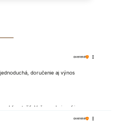
Áno (rozdelený na dve časti)
overené
nie
 jednoduchá, doručenie aj výnos
áno
ohli potešiť, Vaša spokojnosť je pre
3 %
overené