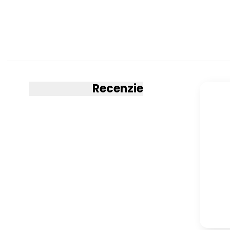
Prevedenie
Konštrukcia
Nožičky
Úložný priestor
Recenzie
Konštrukcia
Rošt
Vzdialenosť medz
Úroveň montáže 
Rošt
Rošt
Prevedenie