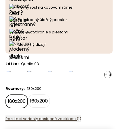
Pevný rošt na kovovom ráme
Priestranný úložný priestor
Ľahké otváranie s piestami
Moderný dizajn
Látka
:
Quelle 03
+
3
Rozmery
:
180x200
160x200
180x200
Pozrite si varianty dostupné zo skladu (1)