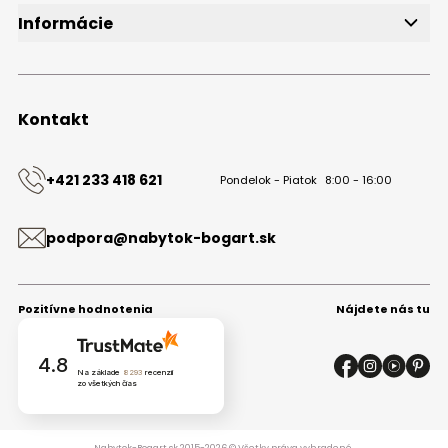
Informácie
O značke
Obchodné podmienky
Ochrana osobných údajov
Kontakt
Kontakt
+421 233 418 621
Pondelok - Piatok
8:00 - 16:00
podpora@nabytok-bogart.sk
Pozitívne hodnotenia
Nájdete nás tu
4.8
Na základe
8293
recenzií
zo všetkých čias