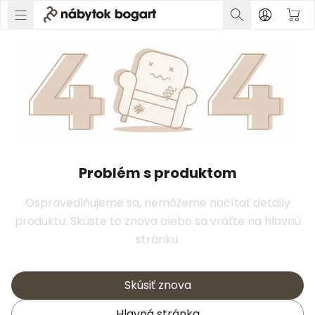
Problém s produktom
Ospravedlňujeme sa, nemôžeme načítať detaily
produktu. Skúste to znova alebo sa vráťte na hlavnú
stránku.
Skúsiť znova
Hlavná stránka