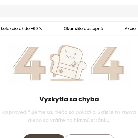
 kolekcie až do -60 %
Okamžite dostupné
Akcie
Vyskytla sa chyba
Ospravedlňujeme sa, niečo sa pokazilo. Skúste to znova
alebo sa vráťte na hlavnú stránku.