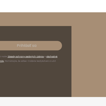
Prihlásiť sa
si naše
Zásady ochrany osobných údajov
a
obchodné
nky
. Pamätajte, že odber môžete kedykoľvek zrušiť.