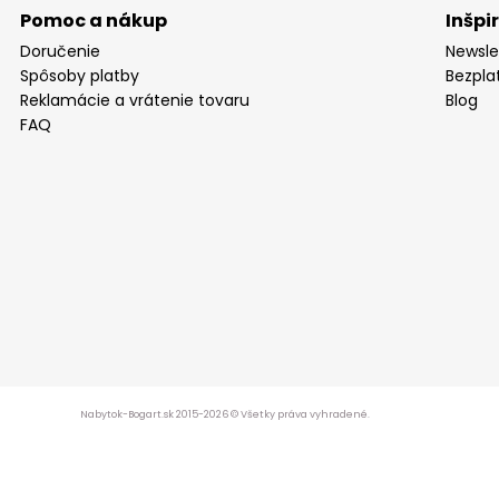
Pomoc a nákup
Inšpi
Doručenie
Newsle
Spôsoby platby
Bezpla
Reklamácie a vrátenie tovaru
Blog
FAQ
Nabytok-Bogart.sk 2015-2026 © Všetky práva vyhradené.