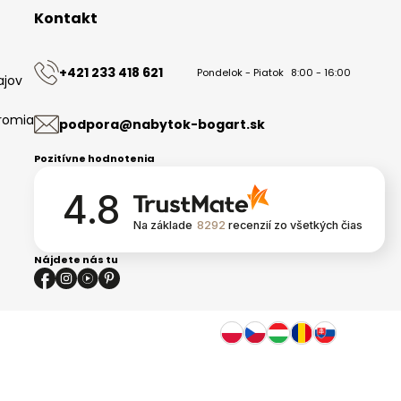
Kontakt
+421 233 418 621
Pondelok - Piatok
8:00 - 16:00
ajov
romia
podpora@nabytok-bogart.sk
Pozitívne hodnotenia
4.8
Na základe
8292
recenzií
zo všetkých čias
Nájdete nás tu